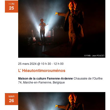
LUN
25
25 mars 2024 @ 10 h 30
-
12 h 00
L’ Héautontimorouménos
Maison de la culture Famenne-Ardenne
Chaussée de l'Ourthe
74, Marche-en-Famenne, Belgique
MAR
26