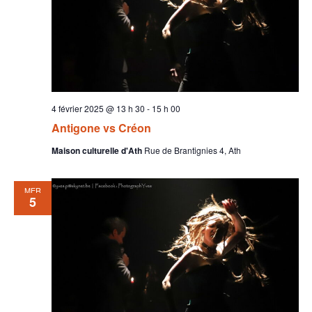
4 février 2025 @ 13 h 30
-
15 h 00
Antigone vs Créon
Maison culturelle d'Ath
Rue de Brantignies 4, Ath
MER
5