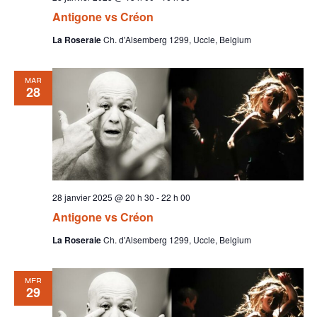
Antigone vs Créon
La Roseraie
Ch. d'Alsemberg 1299, Uccle, Belgium
MAR
28
28 janvier 2025 @ 20 h 30
-
22 h 00
Antigone vs Créon
La Roseraie
Ch. d'Alsemberg 1299, Uccle, Belgium
MER
29