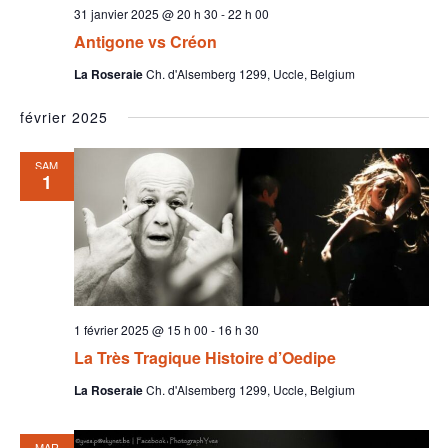
31 janvier 2025 @ 20 h 30
-
22 h 00
Antigone vs Créon
La Roseraie
Ch. d'Alsemberg 1299, Uccle, Belgium
février 2025
SAM
1
1 février 2025 @ 15 h 00
-
16 h 30
La Très Tragique Histoire d’Oedipe
La Roseraie
Ch. d'Alsemberg 1299, Uccle, Belgium
MAR