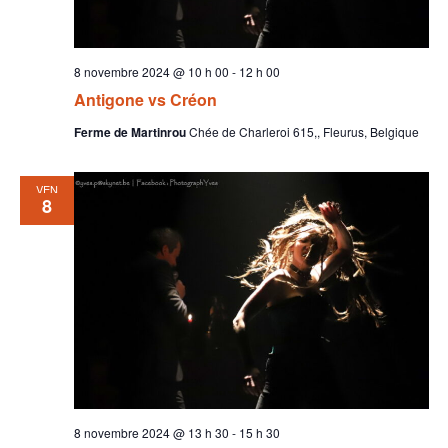
8 novembre 2024 @ 10 h 00
-
12 h 00
Antigone vs Créon
Ferme de Martinrou
Chée de Charleroi 615,, Fleurus, Belgique
VEN
8
8 novembre 2024 @ 13 h 30
-
15 h 30