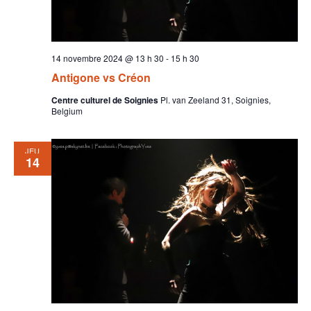
14 novembre 2024 @ 13 h 30
-
15 h 30
Antigone vs Créon
Centre culturel de Soignies
Pl. van Zeeland 31, Soignies,
Belgium
JEU
14