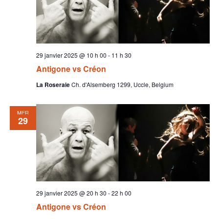
29 janvier 2025 @ 10 h 00
-
11 h 30
Antigone vs Créon
La Roseraie
Ch. d'Alsemberg 1299, Uccle, Belgium
MER
29
29 janvier 2025 @ 20 h 30
-
22 h 00
Antigone vs Créon