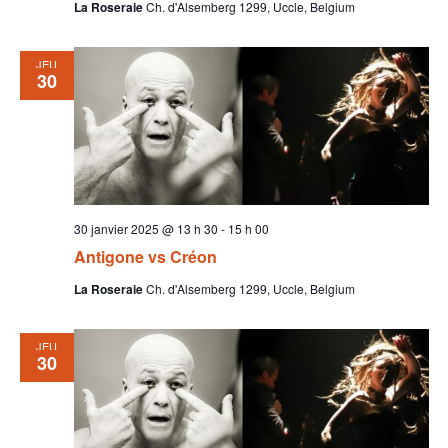
La Roseraie
Ch. d'Alsemberg 1299, Uccle, Belgium
JEU
30
30 janvier 2025 @ 13 h 30
-
15 h 00
Antigone vs Créon
La Roseraie
Ch. d'Alsemberg 1299, Uccle, Belgium
JEU
30