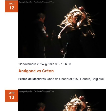
MAR
12
12 novembre 2024 @ 13 h 30
-
15 h 30
Antigone vs Créon
Ferme de Martinrou
Chée de Charleroi 615,, Fleurus, Belgique
MER
13