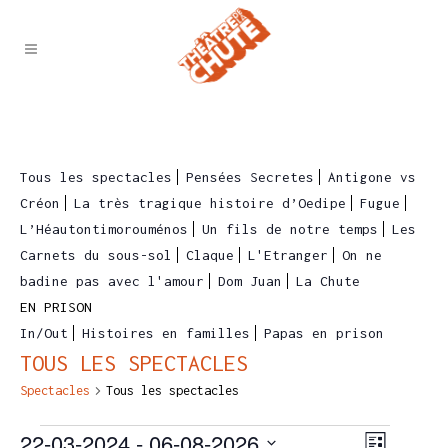
Tous les spectacles
Pensées Secretes
Antigone vs
Créon
La très tragique histoire d’Oedipe
Fugue
L’Héautontimorouménos
Un fils de notre temps
Les
Carnets du sous-sol
Claque
L'Etranger
On ne
badine pas avec l'amour
Dom Juan
La Chute
EN PRISON
In/Out
Histoires en familles
Papas en prison
TOUS LES SPECTACLES
Spectacles
Tous les spectacles
22-03-2024
 - 
06-08-2026
SPECTACLES
NAVIGAT
NAVIGA