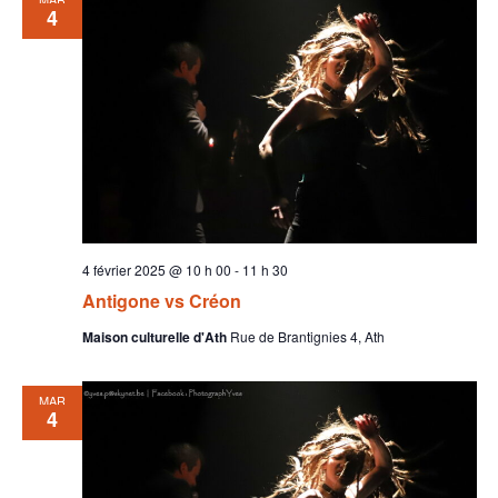
4
4 février 2025 @ 10 h 00
-
11 h 30
Antigone vs Créon
Maison culturelle d'Ath
Rue de Brantignies 4, Ath
MAR
4