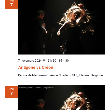
JEU
7
7 novembre 2024 @ 13 h 30
-
15 h 30
Antigone vs Créon
Ferme de Martinrou
Chée de Charleroi 615,, Fleurus, Belgique
JEU
7