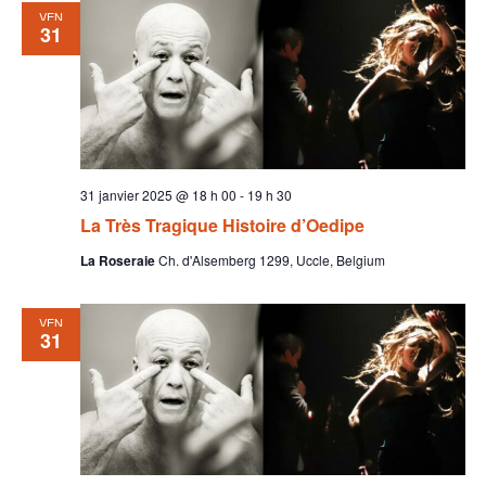
VEN
31
31 janvier 2025 @ 18 h 00
-
19 h 30
La Très Tragique Histoire d’Oedipe
La Roseraie
Ch. d'Alsemberg 1299, Uccle, Belgium
VEN
31