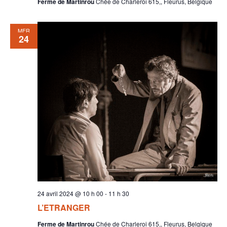
Ferme de Martinrou
Chée de Charleroi 615,, Fleurus, Belgique
MER
24
24 avril 2024 @ 10 h 00
-
11 h 30
L’ETRANGER
Ferme de Martinrou
Chée de Charleroi 615,, Fleurus, Belgique