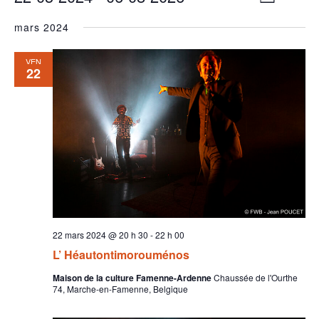
Liste
DE
Sélectionnez
PAR
VUES
mars 2024
une
SPECTAC
CONSUL
date.
VEN
22
22 mars 2024 @ 20 h 30
-
22 h 00
L’ Héautontimorouménos
Maison de la culture Famenne-Ardenne
Chaussée de l'Ourthe
74, Marche-en-Famenne, Belgique