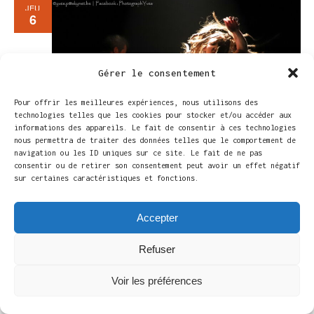
JEU
6
Gérer le consentement
Pour offrir les meilleures expériences, nous utilisons des
technologies telles que les cookies pour stocker et/ou accéder aux
informations des appareils. Le fait de consentir à ces technologies
nous permettra de traiter des données telles que le comportement de
navigation ou les ID uniques sur ce site. Le fait de ne pas
consentir ou de retirer son consentement peut avoir un effet négatif
6 février 2025 @ 13 h 30
-
15 h 00
sur certaines caractéristiques et fonctions.
Antigone vs Créon
Accepter
Maison culturelle d'Ath
Rue de Brantignies 4, Ath
Refuser
VEN
14
Voir les préférences