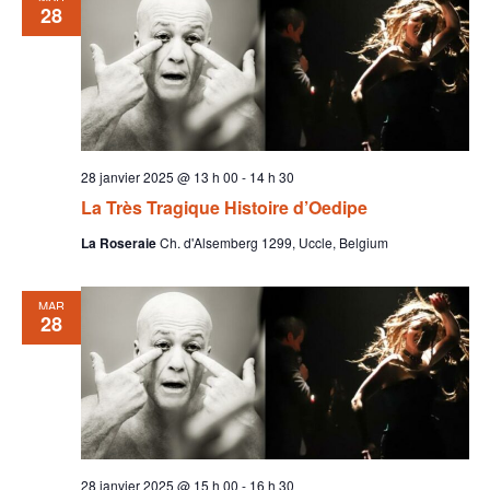
28
28 janvier 2025 @ 13 h 00
-
14 h 30
La Très Tragique Histoire d’Oedipe
La Roseraie
Ch. d'Alsemberg 1299, Uccle, Belgium
MAR
28
28 janvier 2025 @ 15 h 00
-
16 h 30