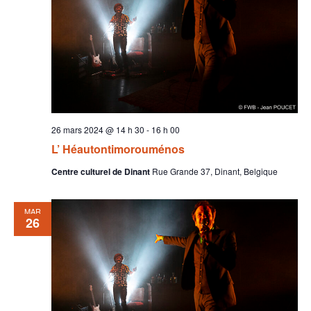
26 mars 2024 @ 14 h 30
-
16 h 00
L’ Héautontimorouménos
Centre culturel de Dinant
Rue Grande 37, Dinant, Belgique
MAR
26