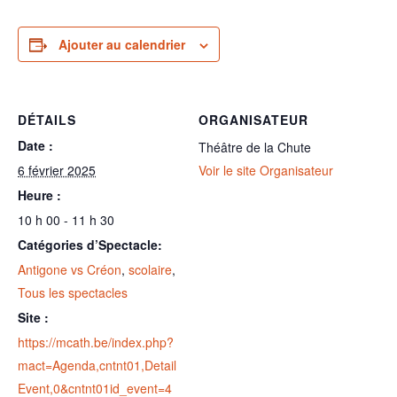
Ajouter au calendrier
DÉTAILS
ORGANISATEUR
Date :
Théâtre de la Chute
6 février 2025
Voir le site Organisateur
Heure :
10 h 00 - 11 h 30
Catégories d’Spectacle:
Antigone vs Créon
,
scolaire
,
Tous les spectacles
Site :
https://mcath.be/index.php?
mact=Agenda,cntnt01,Detail
Event,0&cntnt01id_event=4