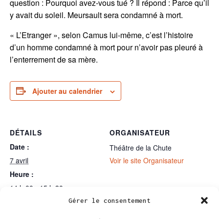
question : Pourquoi avez-vous tué ? Il répond : Parce qu’il
y avait du soleil. Meursault sera condamné à mort.
« L’Etranger », selon Camus lui-même, c’est l’histoire
d’un homme condamné à mort pour n’avoir pas pleuré à
l’enterrement de sa mère.
Ajouter au calendrier
DÉTAILS
ORGANISATEUR
Date :
Théâtre de la Chute
7 avril
Voir le site Organisateur
Heure :
14 h 00 - 15 h 30
Catégories d’Spectacle:
Gérer le consentement
l'étranger
,
Tous les