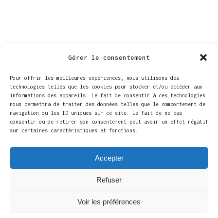
Gérer le consentement
Pour offrir les meilleures expériences, nous utilisons des
technologies telles que les cookies pour stocker et/ou accéder aux
informations des appareils. Le fait de consentir à ces technologies
nous permettra de traiter des données telles que le comportement de
navigation ou les ID uniques sur ce site. Le fait de ne pas
LIEU
consentir ou de retirer son consentement peut avoir un effet négatif
sur certaines caractéristiques et fonctions.
Ferme de Martinrou
Chée de Charleroi 615,
Accepter
Fleurus
,
6220
Belgique
+ Google Map
Téléphone
Refuser
071 81 63 32
Voir les préférences
Voir Lieu site web