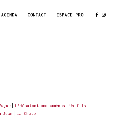
AGENDA
CONTACT
ESPACE PRO
Fugue
L’Héautontimorouménos
Un fils
m Juan
La Chute