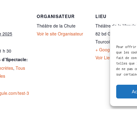
ORGANISATEUR
LIEU
Théâtre de la Chute
Théâtre de la Virgule
e 2025
Voir le site Organisateur
82 bd Gambetta
Tourcoing
,
59200
Fr
Pour offrir
+ Google Map
1 h 30
que les coo
Voir Lieu site web
fait de con
 d’Spectacle:
telles que 
crètes
,
Tous
de ne pas c
sur certain
les
Ac
rgule.com/test-3