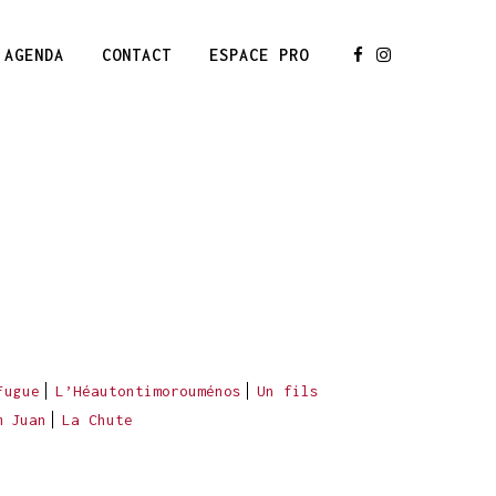
AGENDA
CONTACT
ESPACE PRO
Fugue
L’Héautontimorouménos
Un fils
m Juan
La Chute