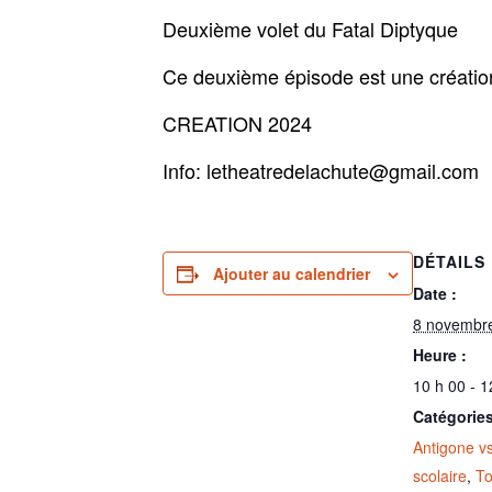
Deuxième volet du Fatal Diptyque
Ce deuxième épisode est une création
CREATION 2024
Info: letheatredelachute@gmail.com
DÉTAILS
Ajouter au calendrier
Date :
8 novembr
Heure :
10 h 00 - 1
Catégories
Antigone v
scolaire
,
To