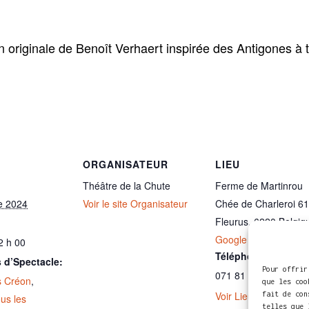
 originale de Benoît Verhaert inspirée des Antigones à t
ORGANISATEUR
LIEU
Théâtre de la Chute
Ferme de Martinrou
e 2024
Voir le site Organisateur
Chée de Charleroi 61
Fleurus
,
6220
Belgiq
Google Map
2 h 00
Téléphone
 d’Spectacle:
Pour offrir
071 81 63 32
s Créon
,
que les coo
Voir Lieu site web
fait de con
us les
telles que 