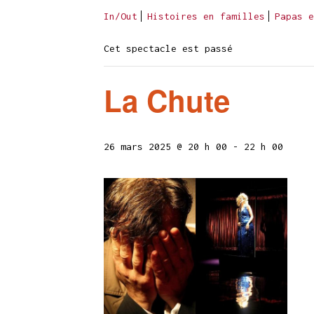
In/Out
Histoires en familles
Papas e
Cet spectacle est passé
La Chute
26 mars 2025 @ 20 h 00
-
22 h 00