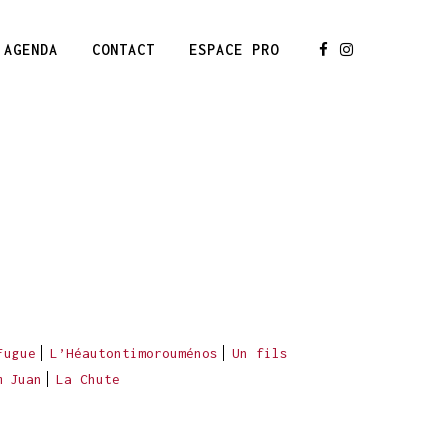
AGENDA
CONTACT
ESPACE PRO
Fugue
L’Héautontimorouménos
Un fils
m Juan
La Chute