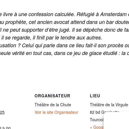
 livre à une confession calculée. Réfugié à Amsterdam 
et au prophète, cet ancien avocat attend dans un bar dout
’il ne peut supporter d’être jugé. Il se dépêche donc de 
il se regarde, il finit par le tendre aux autres.
tion ? Celui qui parle dans ce lieu fait-il son procès o
eule vérité en tout cas, dans ce jeu de glace étudié : la 
ORGANISATEUR
LIEU
Théâtre de la Chute
Théâtre de la Virgule
025
Voir le site Organisateur
82 bd Gambetta
Tourcoing
,
59200
Fr
+ Google Map
2 h 00