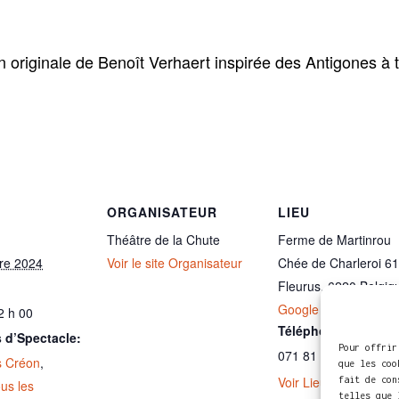
 originale de Benoît Verhaert inspirée des Antigones à t
ORGANISATEUR
LIEU
Théâtre de la Chute
Ferme de Martinrou
re 2024
Voir le site Organisateur
Chée de Charleroi 61
Fleurus
,
6220
Belgiq
Google Map
2 h 00
Téléphone
 d’Spectacle:
Pour offrir
071 81 63 32
s Créon
,
que les coo
Voir Lieu site web
fait de con
us les
telles que 