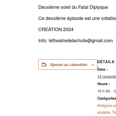
Deuxième volet du Fatal Diptyque
Ce deuxième épisode est une création
CREATION 2024
Info: letheatredelachute@gmail.com
DÉTAILS
Ajouter au calendrier
Date :
12 novemb
Heure :
10 h 00 - 1
Catégories
Antigone v
scolaire
,
To