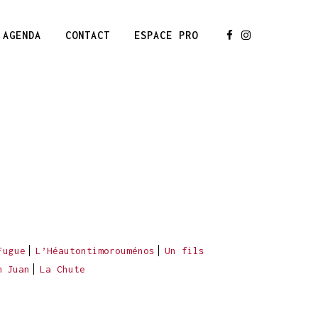
AGENDA
CONTACT
ESPACE PRO
Fugue
L’Héautontimorouménos
Un fils
m Juan
La Chute