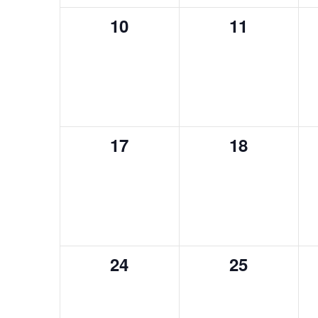
0
0
10
11
spectacle,
spectacle,
0
0
17
18
spectacle,
spectacle,
0
0
24
25
spectacle,
spectacle,