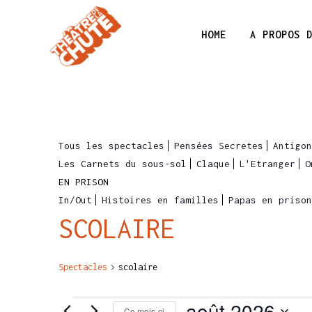
HOME
A PROPOS 
Tous les spectacles
Pensées Secretes
Antigon
Les Carnets du sous-sol
Claque
L'Etranger
O
EN PRISON
In/Out
Histoires en familles
Papas en prison
SCOLAIRE
Spectacles
scolaire
août 2026
SPECTACLES
Ce mois-ci