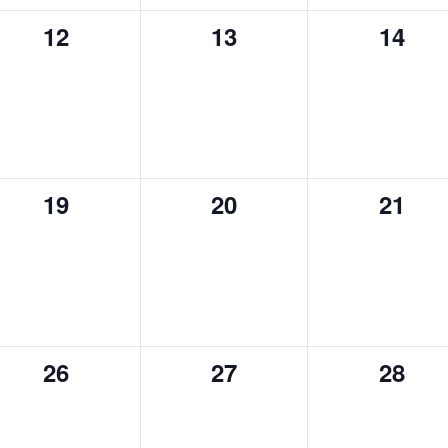
0
0
0
12
13
14
spectacle,
spectacle,
specta
0
0
0
19
20
21
spectacle,
spectacle,
specta
0
0
0
26
27
28
spectacle,
spectacle,
specta