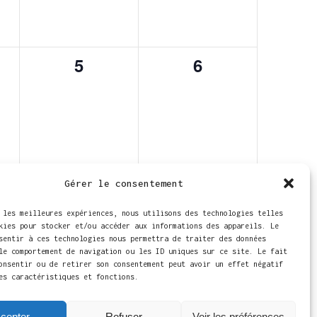
0
0
5
6
acle,
spectacle,
spectacle,
Gérer le consentement
S’abonner au calendrier
 les meilleures expériences, nous utilisons des technologies telles
kies pour stocker et/ou accéder aux informations des appareils. Le
sentir à ces technologies nous permettra de traiter des données
le comportement de navigation ou les ID uniques sur ce site. Le fait
onsentir ou de retirer son consentement peut avoir un effet négatif
es caractéristiques et fonctions.
cepter
Refuser
Voir les préférences