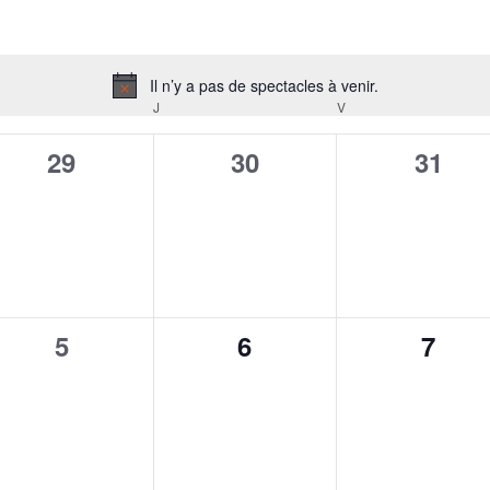
Il n’y a pas de spectacles à venir.
Notice
RCREDI
J
JEUDI
V
VENDREDI
0
0
0
29
30
31
spectacle,
spectacle,
specta
0
0
0
5
6
7
spectacle,
spectacle,
spect