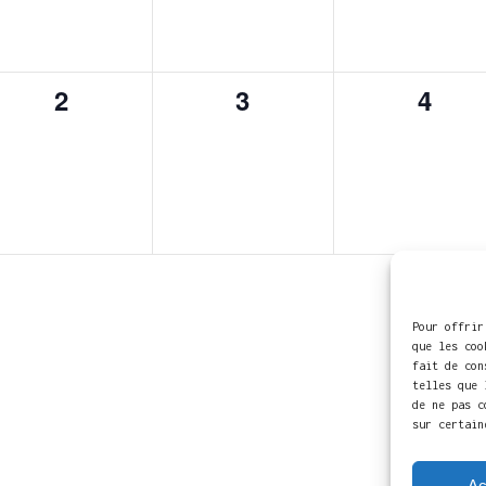
0
0
0
2
3
4
spectacle,
spectacle,
spect
Pour offrir
que les coo
fait de con
telles que 
de ne pas c
sur certain
Ac