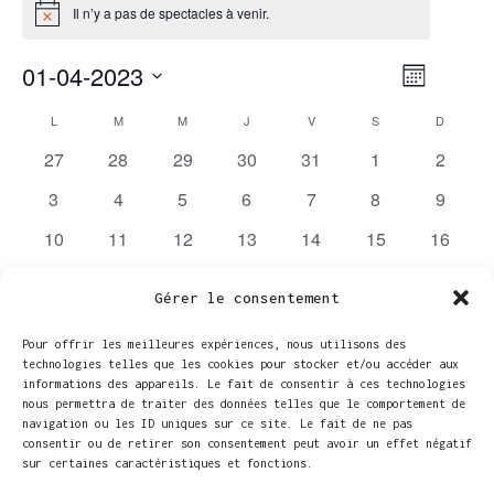
Il n’y a pas de spectacles à venir.
Notice
01-04-2023
NAVIGAT
NAVIGA
Mois
DE
Sélectionnez
PAR
VUES
L
LUNDI
M
MARDI
M
MERCREDI
J
JEUDI
V
VENDREDI
S
SAMEDI
D
DIMANC
CALENDRIER
une
SPECTAC
CONSUL
0
0
0
0
0
0
0
27
28
29
30
31
1
2
DE
date.
spectacles
spectacles
spectacles
spectacles
spectacles
spectacles
spectac
0
0
0
0
0
0
0
SPECTACLES
3
4
5
6
7
8
9
spectacles
spectacles
spectacles
spectacles
spectacles
spectacles
spectac
0
0
0
0
0
0
0
10
11
12
13
14
15
16
spectacles
spectacles
spectacles
spectacles
spectacles
spectacles
spectac
0
0
0
0
0
0
0
17
18
19
20
21
22
23
Gérer le consentement
spectacles
spectacles
spectacles
spectacles
spectacles
spectacles
spectac
0
0
0
0
0
0
0
24
25
26
27
28
29
30
spectacles
spectacles
spectacles
spectacles
spectacles
spectacles
spectac
Pour offrir les meilleures expériences, nous utilisons des
technologies telles que les cookies pour stocker et/ou accéder aux
Il n’y a pas de spectacles à venir.
informations des appareils. Le fait de consentir à ces technologies
Notice
nous permettra de traiter des données telles que le comportement de
navigation ou les ID uniques sur ce site. Le fait de ne pas
consentir ou de retirer son consentement peut avoir un effet négatif
Mar
Ce mois-ci
Mai
sur certaines caractéristiques et fonctions.