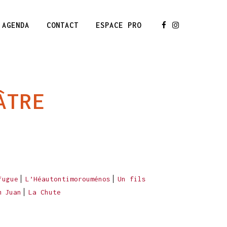
AGENDA
CONTACT
ESPACE PRO
ÂTRE
Fugue
L’Héautontimorouménos
Un fils
m Juan
La Chute