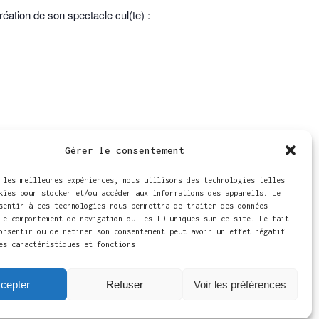
réation de son spectacle cul(te) :
Gérer le consentement
 les meilleures expériences, nous utilisons des technologies telles
es 24
kies pour stocker et/ou accéder aux informations des appareils. Le
ique
sentir à ces technologies nous permettra de traiter des données
le comportement de navigation ou les ID uniques sur ce site. Le fait
onsentir ou de retirer son consentement peut avoir un effet négatif
es caractéristiques et fonctions.
cepter
Refuser
Voir les préférences