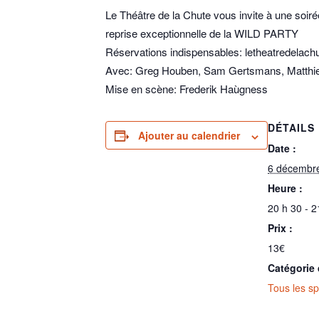
Le Théâtre de la Chute vous invite à une soiré
reprise exceptionnelle de la WILD PARTY
Réservations indispensables: letheatredela
Avec: Greg Houben, Sam Gertsmans, Matthieu
Mise en scène: Frederik Haùgness
DÉTAILS
Ajouter au calendrier
Date :
6 décembr
Heure :
20 h 30 - 2
Prix :
13€
Catégorie 
Tous les sp