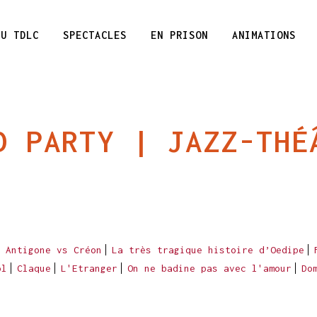
DU TDLC
SPECTACLES
EN PRISON
ANIMATIONS
D PARTY | JAZZ-THÉ
Antigone vs Créon
La très tragique histoire d’Oedipe
ol
Claque
L'Etranger
On ne badine pas avec l'amour
Do