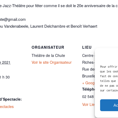
e Jazz-Théâtre pour fêter comme il se doit le 20e anniversaire de la c
chute@gmail.com
 Vandenabeele, Laurent Delchambre et Benoît Verhaert
ORGANISATEUR
LIEU
Théâtre de la Chute
Centre culturel des
e 2021
Voir le site Organisateur
Riches-Claires
Pour offrir
Rue des Riches Clair
que les coo
Bruxelles
,
1000
Belg
1 h 30
fait de con
telles que 
+ Google Map
de ne pas c
Téléphone
sur certain
02 548 25 80
d’Spectacle:
Voir Lieu site web
Ac
ectacles