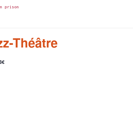
n prison
zz-Théâtre
3€