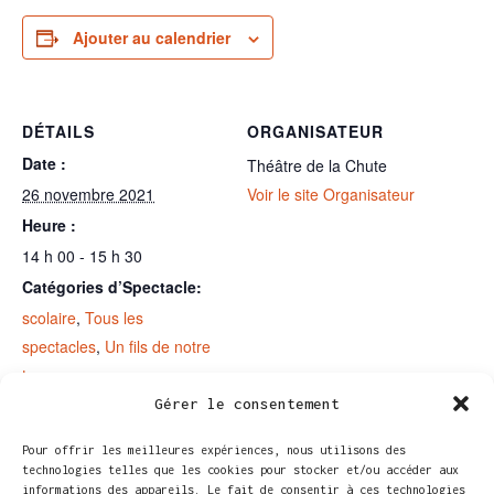
Ajouter au calendrier
DÉTAILS
ORGANISATEUR
Date :
Théâtre de la Chute
26 novembre 2021
Voir le site Organisateur
Heure :
14 h 00 - 15 h 30
Catégories d’Spectacle:
scolaire
,
Tous les
spectacles
,
Un fils de notre
temps
Site :
Gérer le consentement
https://www.centre-culturel-
Pour offrir les meilleures expériences, nous utilisons des
waterloo.be/spectacles/detai
technologies telles que les cookies pour stocker et/ou accéder aux
levenement/1502/-/un-fils-
informations des appareils. Le fait de consentir à ces technologies