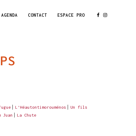
AGENDA
CONTACT
ESPACE PRO
MPS
Fugue
L’Héautontimorouménos
Un fils
m Juan
La Chute