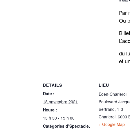
Par 
Ou p
Bille
L’acc
du l
et u
DÉTAILS
LIEU
Date :
Eden-Charleroi
18 novembre 2021
Boulevard Jacqu
Bertrand, 1-3
Heure :
Charleroi
,
6000
13 h 30 - 15 h 00
+ Google Map
Catégories d’Spectacle: