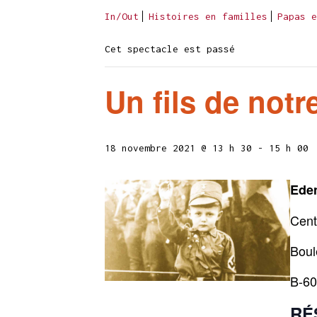
In/Out
Histoires en familles
Papas e
Cet spectacle est passé
Un fils de not
18 novembre 2021 @ 13 h 30
-
15 h 00
Eden
Cent
Boul
B-60
RÉ