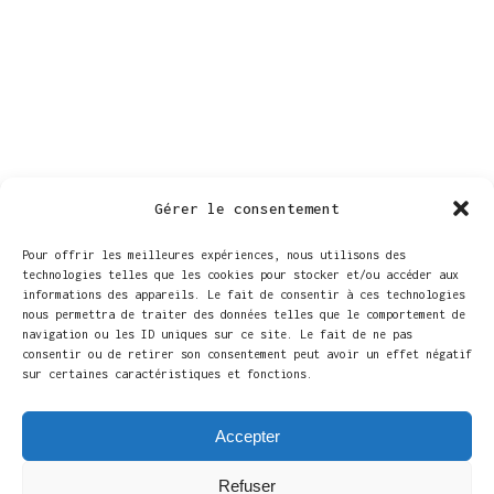
Gérer le consentement
Pour offrir les meilleures expériences, nous utilisons des
technologies telles que les cookies pour stocker et/ou accéder aux
informations des appareils. Le fait de consentir à ces technologies
nous permettra de traiter des données telles que le comportement de
navigation ou les ID uniques sur ce site. Le fait de ne pas
LIEU
consentir ou de retirer son consentement peut avoir un effet négatif
sur certaines caractéristiques et fonctions.
Théâtre Le Boson
Chaussée de Boondael 361
Accepter
Ixelles
,
Bruxelles-Capitale
1050
Belgique
+ Google Map
Téléphone
Refuser