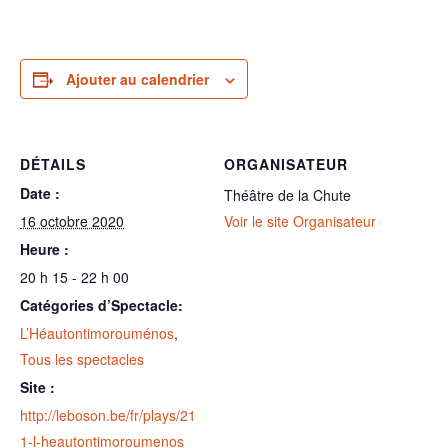
Ajouter au calendrier
DÉTAILS
ORGANISATEUR
Date :
Théâtre de la Chute
16 octobre 2020
Voir le site Organisateur
Heure :
20 h 15 - 22 h 00
Catégories d’Spectacle:
L’Héautontimorouménos
,
Tous les spectacles
Site :
http://leboson.be/fr/plays/21
1-l-heautontimoroumenos