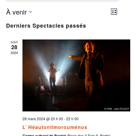
À venir
NAVIGAT
NAVIGA
Liste
DE
Sélectionnez
PAR
VUES
Derniers Spectacles passés
une
SPECTAC
CONSUL
date.
MAR
28
2024
28 mars 2024 @ 20 h 00
-
22 h 00
L’ Héautontimorouménos
Centre culturel de Bertrix
Place des 3 Fers 9, Bertrix