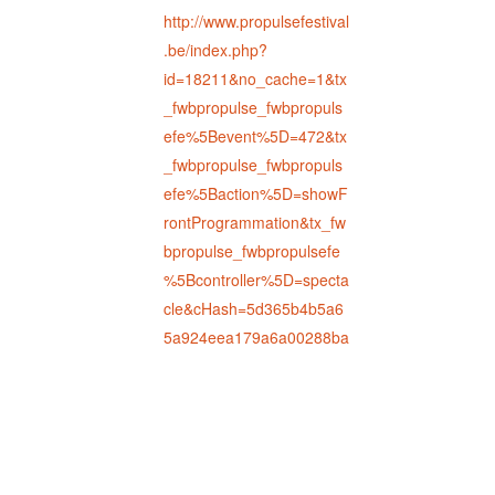
http://www.propulsefestival
.be/index.php?
id=18211&no_cache=1&tx
_fwbpropulse_fwbpropuls
efe%5Bevent%5D=472&tx
_fwbpropulse_fwbpropuls
efe%5Baction%5D=showF
rontProgrammation&tx_fw
bpropulse_fwbpropulsefe
%5Bcontroller%5D=specta
cle&cHash=5d365b4b5a6
5a924eea179a6a00288ba