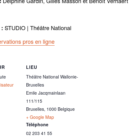
Delphine Gardin, Gilles Masson et Benoît Verhaert
c
STUDIO | Théâtre National
 :
rvations pros en ligne
UR
LIEU
ute
Théâtre National Wallonie-
nisateur
Bruxelles
Emile Jacqmainlaan
111/115
Bruxelles
,
1000
Belgique
+ Google Map
Téléphone
02 203 41 55