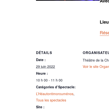
Ave
Lieu
Rése
DÉTAILS
ORGANISATE
Date :
Théâtre de la Ch
29 juin 2022
Voir le site Orga
Heure :
10 h 00 - 11 h 00
Catégories d’Spectacle:
L’Héautontimorouménos
,
Tous les spectacles
Site :