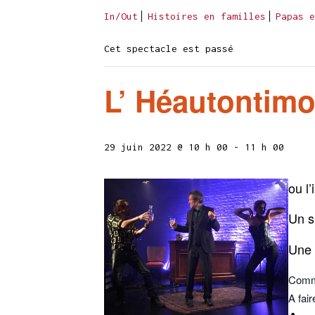
In/Out
Histoires en familles
Papas e
Cet spectacle est passé
L’ Héautontim
29 juin 2022 @ 10 h 00
-
11 h 00
ou l
Un s
Une 
Comme
A fair