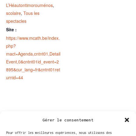
L’Héautontimorouménos
,
scolaire
,
Tous les
spectacles
Site :
https://www.mcath.be/index.
php?
mact=Agenda,cntnt01,Detail
Event,0&cntnt01id_event=2
895&cur_lang=fr&cntnt01ret
urnid=44
Gérer le consentement
Pour offrir les meilleures expériences, nous utilisons des