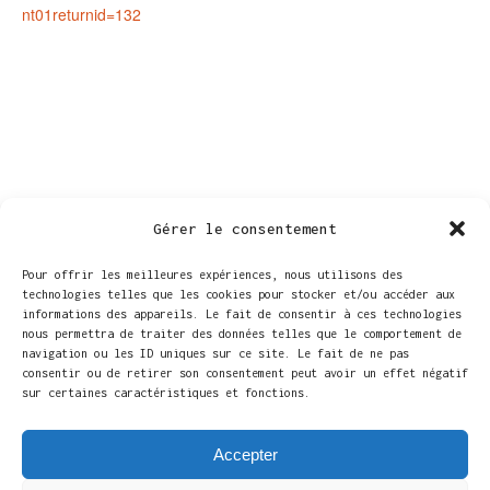
nt01returnid=132
Gérer le consentement
Pour offrir les meilleures expériences, nous utilisons des
technologies telles que les cookies pour stocker et/ou accéder aux
informations des appareils. Le fait de consentir à ces technologies
nous permettra de traiter des données telles que le comportement de
navigation ou les ID uniques sur ce site. Le fait de ne pas
LIEU
consentir ou de retirer son consentement peut avoir un effet négatif
sur certaines caractéristiques et fonctions.
Maison de la culture d’Arlon
Parc des Expositions, 1 B
Accepter
Arlon
,
Luxembourg
6700
Belgique
+ Google Map