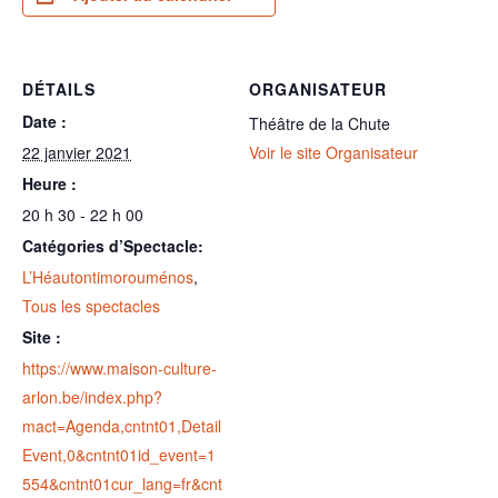
DÉTAILS
ORGANISATEUR
Date :
Théâtre de la Chute
22 janvier 2021
Voir le site Organisateur
Heure :
20 h 30 - 22 h 00
Catégories d’Spectacle:
L’Héautontimorouménos
,
Tous les spectacles
Site :
https://www.maison-culture-
arlon.be/index.php?
mact=Agenda,cntnt01,Detail
Event,0&cntnt01id_event=1
554&cntnt01cur_lang=fr&cnt