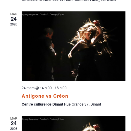
MAR
24
2026
24 mars @ 14 h 00
-
16 h 00
Antigone vs Créon
Centre culturel de Dinant
Rue Grande 37, Dinant
MAR
24
2026