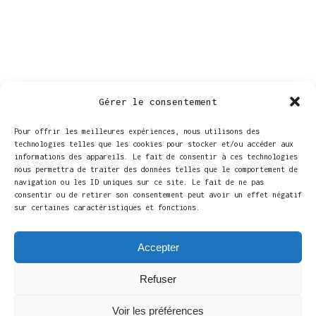
Gérer le consentement
Pour offrir les meilleures expériences, nous utilisons des
technologies telles que les cookies pour stocker et/ou accéder aux
informations des appareils. Le fait de consentir à ces technologies
nous permettra de traiter des données telles que le comportement de
navigation ou les ID uniques sur ce site. Le fait de ne pas
LIEU
consentir ou de retirer son consentement peut avoir un effet négatif
sur certaines caractéristiques et fonctions.
Maison de la culture d’Arlon
Parc des Expositions, 1 B
Accepter
Arlon
,
Luxembourg
6700
Belgique
+ Google Map
Téléphone
Refuser
+32 63 24 58 50
Voir les préférences
Voir Lieu site web