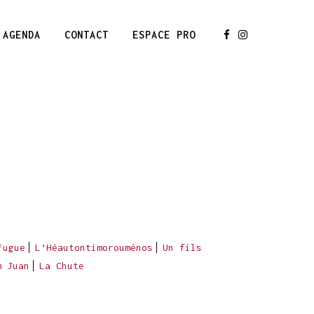
AGENDA
CONTACT
ESPACE PRO
Fugue
L’Héautontimorouménos
Un fils
m Juan
La Chute