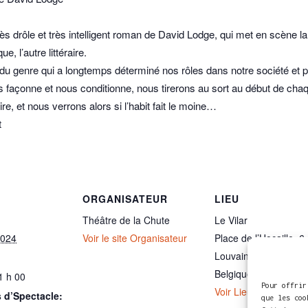
très drôle et très intelligent roman de David Lodge, qui met en scèn
, l’autre littéraire.
du genre qui a longtemps déterminé nos rôles dans notre société et p
us façonne et nous conditionne, nous tirerons au sort au début de cha
ire, et nous verrons alors si l’habit fait le moine…
t
ORGANISATEUR
LIEU
Théâtre de la Chute
Le Vilar
2024
Voir le site Organisateur
Place de l’Hocaille, 6
Louvain-la-Neuve
,
13
Belgique
+ Google M
1 h 00
Pour offrir
Voir Lieu site web
 d’Spectacle:
que les coo