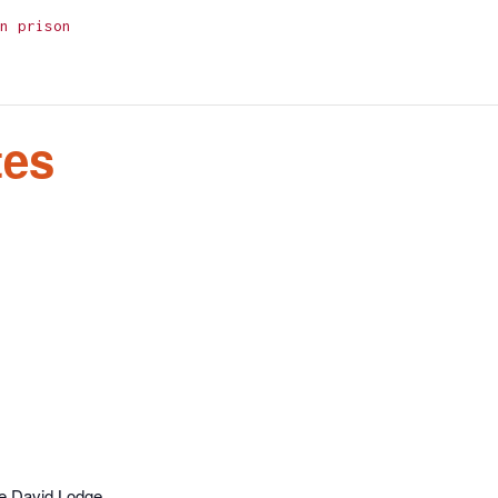
n prison
tes
e David Lodge