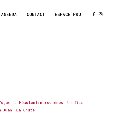
AGENDA
CONTACT
ESPACE PRO
Fugue
L’Héautontimorouménos
Un fils
m Juan
La Chute