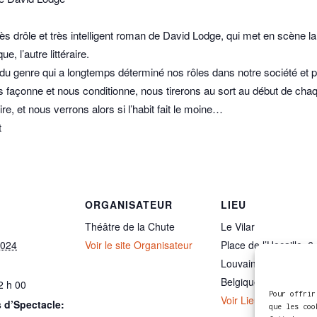
très drôle et très intelligent roman de David Lodge, qui met en scèn
, l’autre littéraire.
du genre qui a longtemps déterminé nos rôles dans notre société et p
us façonne et nous conditionne, nous tirerons au sort au début de cha
ire, et nous verrons alors si l’habit fait le moine…
t
ORGANISATEUR
LIEU
Théâtre de la Chute
Le Vilar
2024
Voir le site Organisateur
Place de l’Hocaille, 6
Louvain-la-Neuve
,
13
Belgique
+ Google M
2 h 00
Pour offrir
Voir Lieu site web
 d’Spectacle:
que les coo