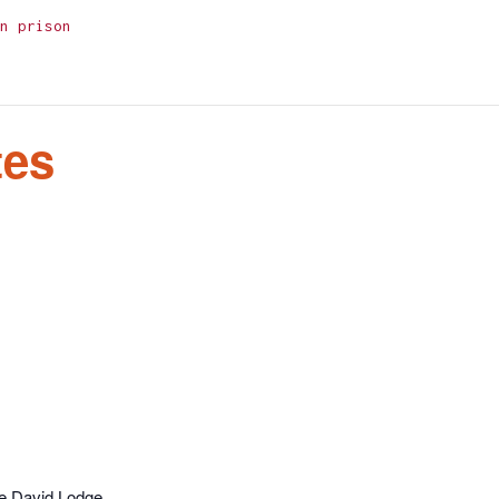
n prison
tes
e David Lodge