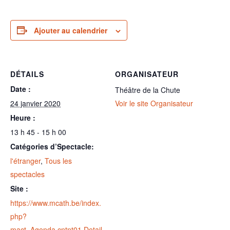
Ajouter au calendrier
DÉTAILS
ORGANISATEUR
Date :
Théâtre de la Chute
24 janvier 2020
Voir le site Organisateur
Heure :
13 h 45 - 15 h 00
Catégories d’Spectacle:
l'étranger
,
Tous les
spectacles
Site :
https://www.mcath.be/index.
php?
mact=Agenda,cntnt01,Detail