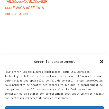
TAILS&pos=CCBLC&s=B29
4441F-A9CA-0CEF-7818-
B6D7B054300F
Gérer le consentement
Pour offrir les meilleures expériences, nous utilisons des
technologies telles que les cookies pour stocker et/ou accéder aux
informations des appareils. Le fait de consentir à ces technologies
nous permettra de traiter des données telles que le comportement de
navigation ou les ID uniques sur ce site. Le fait de ne pas
LIEU
consentir ou de retirer son consentement peut avoir un effet négatif
sur certaines caractéristiques et fonctions.
Centre culturel de Braine-le-Comte
Rue de la Station 70