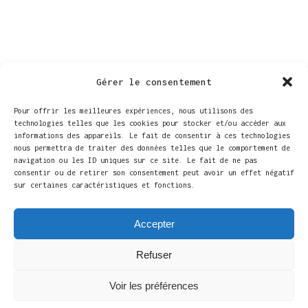
Gérer le consentement
Pour offrir les meilleures expériences, nous utilisons des
technologies telles que les cookies pour stocker et/ou accéder aux
informations des appareils. Le fait de consentir à ces technologies
nous permettra de traiter des données telles que le comportement de
navigation ou les ID uniques sur ce site. Le fait de ne pas
consentir ou de retirer son consentement peut avoir un effet négatif
sur certaines caractéristiques et fonctions.
LIEU
Accepter
Maison culturelle d’Ath
Rue de Brantignies 4
Refuser
Ath
,
7800
+ Google Map
Voir les préférences
Voir Lieu site web