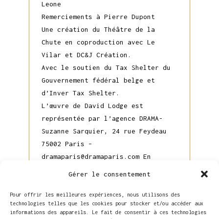
Leone
Remerciements à Pierre Dupont
Une création du Théâtre de la
Chute en coproduction avec Le
Vilar et DC&J Création.
Avec le soutien du Tax Shelter du
Gouvernement fédéral belge et
d’Inver Tax Shelter.
L’œuvre de David Lodge est
représentée par l’agence DRAMA-
Suzanne Sarquier, 24 rue Feydeau
75002 Paris –
dramaparis@dramaparis.com En
accord avec The Agency – Simon
Gérer le consentement
Blakey (London) Ltd, 24 Pottery
Lane, London W11 4LZ –
Pour offrir les meilleures expériences, nous utilisons des
technologies telles que les cookies pour stocker et/ou accéder aux
info@theagency.co.uk
informations des appareils. Le fait de consentir à ces technologies