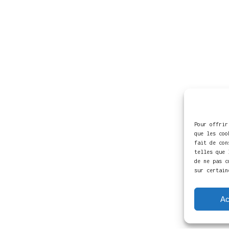
Pour offrir
que les coo
fait de con
telles que 
de ne pas c
sur certain
Ac