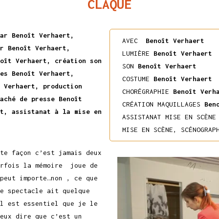
CLAQUE
ar Benoît Verhaert,
AVEC
Benoît Verhaert
r Benoît Verhaert,
LUMIÈRE
Benoît Verhaert
oît Verhaert, création son
SON
Benoît Verhaert
es Benoît Verhaert,
COSTUME
Benoît Verhaert
 Verhaert, production
CHORÉGRAPHIE
Benoît Verh
aché de presse Benoît
CRÉATION MAQUILLAGES
Beno
t, assistanat à la mise en
ASSISTANAT MISE EN SCÈNE
MISE EN SCÈNE, SCÉNOGRA
te façon c’est jamais deux
arfois la mémoire joue de
peut importe…non , ce que
ce spectacle ait quelque
l est essentiel que je le
eux dire que c’est un