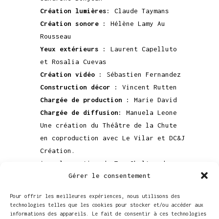
Création lumières:
Claude Taymans
Création sonore :
Hélène Lamy Au
Rousseau
Yeux
extérieurs :
Laurent Capelluto
et Rosalia Cuevas
Création vidéo :
Sébastien Fernandez
Construction décor :
Vincent Rutten
Chargée de production :
Marie David
Chargée de diffusion:
Manuela Leone
Une création du Théâtre de la Chute
en coproduction avec Le Vilar et DC&J
Création.
Avec le soutien du Tax Shelter du
Gérer le consentement
Gouvernement fédéral belge et d’Inver
Tax Shelter.
Pour offrir les meilleures expériences, nous utilisons des
Remerciements à Pierre Dupont
technologies telles que les cookies pour stocker et/ou accéder aux
informations des appareils. Le fait de consentir à ces technologies