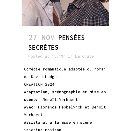
27 NOV
PENSÉES
SECRÈTES
Posted at 15:19h
in
La Chute
Comédie romantique adaptée du roman
de David Lodge
CREATION 2024
Adaptation, scénographie et Mise en
scène:
Benoît Verhaert
Avec:
Florence Hebbelynck et Benoît
Verhaert
Assistanat à la mise en scène :
Sandrine Bonjean