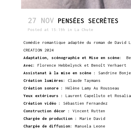
27 NOV
PENSÉES SECRÈTES
Posted at 15:19h
in
La Chute
Comédie romantique adaptée du roman de David L
CREATION 2024
Adaptation, scénographie et Mise en scène:
Ben
Avec:
Florence Hebbelynck et Benoît Verhaert
Assistanat à la mise en scène :
Sandrine Bonje
Création lumières:
Claude Taymans
Création sonore :
Hélène Lamy Au Rousseau
Yeux
extérieurs :
Laurent Capelluto et Rosalia
Création vidéo :
Sébastien Fernandez
Construction décor :
Vincent Rutten
Chargée de production :
Marie David
Chargée de diffusion:
Manuela Leone