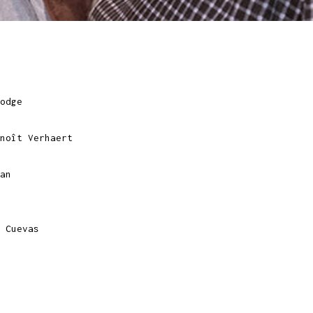
odge
oît Verhaert
an
 Cuevas