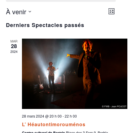
À venir
NAVIGAT
NAVIGA
Liste
DE
Sélectionnez
PAR
VUES
Derniers Spectacles passés
une
SPECTAC
CONSUL
date.
MAR
28
2024
28 mars 2024 @ 20 h 00
-
22 h 00
L’ Héautontimorouménos
Centre culturel de Bertrix
Place des 3 Fers 9, Bertrix